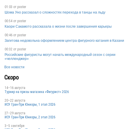
CAN
01:03 от
poster
Шома Уно рассказал о сложностях перехода в танцы на льду
00:54 от
poster
Каори Сакамото рассказала о жизни после завершения карьеры
00:46 от
poster
Загитова недовольна оформлением центра фигурного катания в Казани
00:32 от
poster
Российские фигуристы могут начать международный сезон с серии
«челленджер»
CAN
Все новости
Скоро
14–16 августа
GER
Турнир на призы магазина «Фигурист» 2026
20–22 августа
ИСУ Гран-При Юниоры, 1 этап 2026
USA
27–29 августа
ИСУ Гран-При Юниоры, 2 этап 2026
3–5 сентября