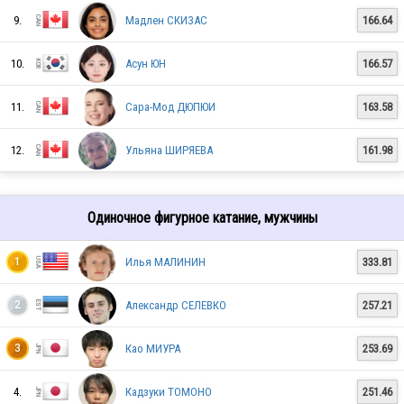
9.
Мадлен СКИЗАС
166.64
10.
Асун ЮН
166.57
11.
Сара-Мод ДЮПЮИ
163.58
12.
Ульяна ШИРЯЕВА
161.98
Одиночное фигурное катание, мужчины
Илья МАЛИНИН
333.81
1
JPN
Александр СЕЛЕВКО
257.21
2
USA
Као МИУРА
253.69
3
4.
Кадзуки ТОМОНО
251.46