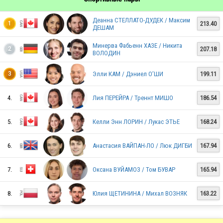
CAN
Деанна СТЕЛЛАТО-ДУДЕК / Максим
213.40
1
ДЕШАМ
Минерва Фабьенн ХАЗЕ / Никита
207.18
2
ВОЛОДИН
KOR
Элли КАМ / Дэниел О’ШИ
199.11
3
CAN
4.
Лия ПЕРЕЙРА / Треннт МИШО
186.54
5.
Келли Энн ЛОРИН / Лукас ЭТЬЕ
168.24
CAN
6.
Анастасия ВАЙПАН-ЛО / Люк ДИГБИ
167.94
7.
Оксана ВУЙАМОЗ / Том БУВАР
165.94
8.
Юлия ЩЕТИНИНА / Михал ВОЗНЯК
163.22