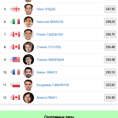
JPN
5.
Ника ЭГАДЗЕ
247.95
USA
6.
Николай МЕМОЛА
238.20
7.
Роман САДОВСКИ
236.73
ITA
8.
Стивен ГОГОЛЕВ
236.48
9.
Томоки ХИВАТАШИ
230.58
JPN
10.
Кевин ЭЙМОЗ
230.10
USA
11.
Владимир САМОЙЛОВ
225.33
12.
Алекса РАКИЧ
216.90
ISR
Спортивные пары