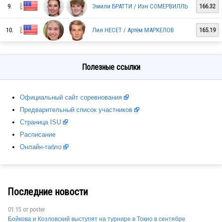
9.
Эмили БРАТТИ / Иэн СОМЕРВИЛЛЬ
166.32
10.
Лия НЕСЕТ / Артём МАРКЕЛОВ
165.19
CAN
Полезные ссылки
CAN
Официальный сайт соревнования
Предварительный список участников
USA
Страница ISU
Расписание
Онлайн-табло
FRA
Последние новости
POL
01:15 от
poster
Бойкова и Козловский выступят на турнире в Токио в сентябре