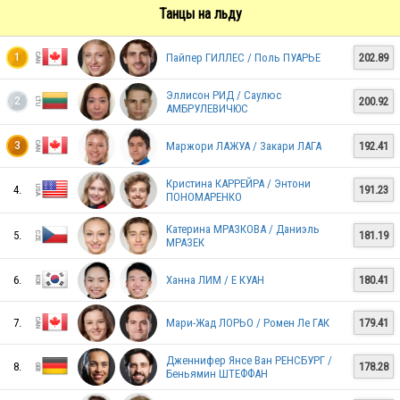
Танцы на льду
USA
Пайпер ГИЛЛЕС / Поль ПУАРЬЕ
202.89
1
Эллисон РИД / Саулюс
EST
200.92
2
АМБРУЛЕВИЧЮС
Маржори ЛАЖУА / Закари ЛАГА
192.41
3
JPN
Кристина КАРРЕЙРА / Энтони
4.
191.23
ПОНОМАРЕНКО
Катерина МРАЗКОВА / Даниэль
5.
181.19
МРАЗЕК
JPN
6.
Ханна ЛИМ / Е КУАН
180.41
GEO
7.
Мари-Жад ЛОРЬО / Ромен Ле ГАК
179.41
Дженнифер Янсе Ван РЕНСБУРГ /
8.
178.28
Беньямин ШТЕФФАН
ITA