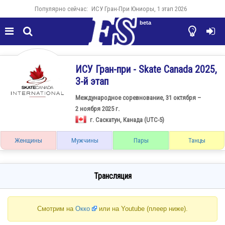
Популярно сейчас:
ИСУ Гран-При Юниоры, 1 этап 2026
beta




ИСУ Гран-при - Skate Canada 2025,
3-й этап
Международное соревнование, 31 октября –
2 ноября 2025 г.
г. Саскатун, Канада (UTC-5)
Женщины
Мужчины
Пары
Танцы
Трансляция
Смотрим на
Окко
или на Youtube (плеер ниже).