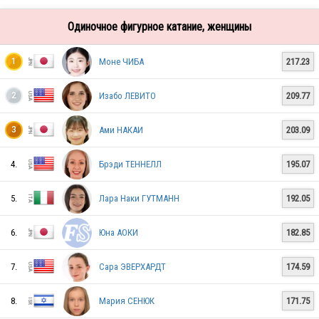
Одиночное фигурное катание, женщины
Моне ЧИБА
217.23
1
Изабо ЛЕВИТО
209.77
2
Ами НАКАИ
203.09
3
4.
Брэди ТЕННЕЛЛ
195.07
5.
Лара Наки ГУТМАНН
192.05
6.
Юна АОКИ
182.85
7.
Сара ЭВЕРХАРДТ
174.59
8.
Мария СЕНЮК
171.75