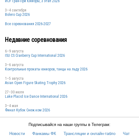
ИСУ Гран-При Юниоры, 3 этап 2026
CAN
3–4 сентября
Bolero Cup 2026
Все соревнования 2026-2027
CAN
Недавние соревнования
6–9 августа
ISU CS Cranberry Cup International 2026
GBR
3–6 августа
Контрольные прокаты юниоров, танцы на льду 2026
1–5 августа
Asian Open Figure Skating Trophy 2026
SUI
27–30 июля
Lake Placid Ice Dance International 2026
3–4 мая
POL
Финал Кубок Снеж.ком 2026
Подписывайся на наши группы в Телеграм:
Новости
Фанкамы ФК
Трансляции и онлайн-табло
Чат