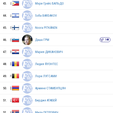
43.
Мэри Грейс БАЛЬДО
CAN
44.
Sofia BARDAKOV
45.
Noora PITKÄNEN
KOR
46.
Даша ГРМ
148
47.
Мария ДИКАНОВИЧ
GBR
48.
Лидия ФУЭНТЕС
BLR
49.
Лори ЛУГСАМИ
50.
Армине СТАМБУЛЦЯН
BUL
51.
Бирдже АТАБЕЙ
52.
Мила ПЕТРОВИЧ