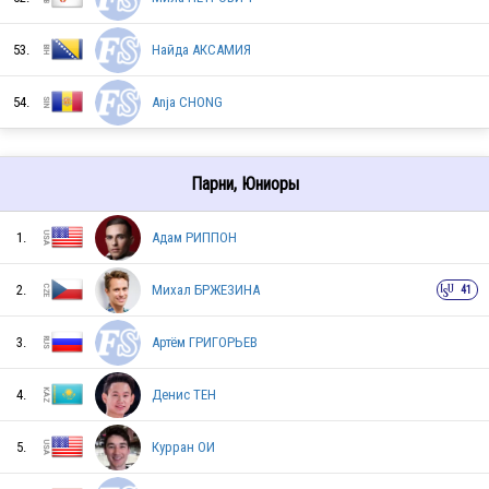
JPN
53.
Найда АКСАМИЯ
SUI
54.
Anja CHONG
NED
Парни, Юниоры
1.
Адам РИППОН
DEN
2.
Михал БРЖЕЗИНА
41
3.
Артём ГРИГОРЬЕВ
THA
4.
Денис ТЕН
NZL
5.
Курран ОИ