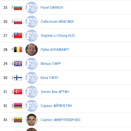
PHI
25.
Pavel SAVINOV
26.
Себастьян ИВАСАКИ
ISR
27.
Stephen Li-Chung KUO
28.
Рубен БЛОММАРТ
FIN
29.
Мэтью ПАРР
SLO
30.
Бела ПАПП
31.
Энгин Али АРТАН
CRO
32.
Саркис АЙРАПЕТЯН
33.
Саулюс АМБРУЛЕВИЧЮС
AND