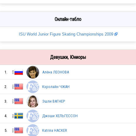
Онлайн-табло
ISU World Junior Figure Skating Championships 2009
Девушки, Юниоры
1.
Алёна ЛЕОНОВА
2.
Кэролайн ЧЖАН
3.
Эшли ВАГНЕР
4.
Джоши ХЕЛЬГЕССОН
5.
Katrina HACKER