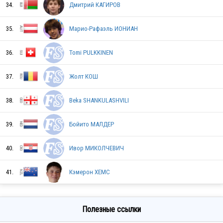
34.
Дмитрий КАГИРОВ
BEL
35.
Марио-Рафаэль ИОНИАН
36.
Tomi PULKKINEN
ARM
37.
Жолт КОШ
38.
Beka SHANKULASHVILI
TUR
39.
Бойито МАЛДЕР
SRB
40.
Ивор МИКОЛЧЕВИЧ
41.
Кэмерон ХЕМС
BIH
Полезные ссылки