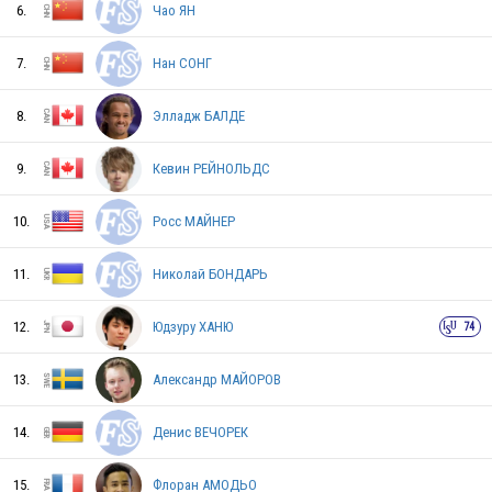
6.
Чао ЯН
SWE
7.
Нан СОНГ
8.
Элладж БАЛДЕ
NOR
9.
Кевин РЕЙНОЛЬДС
POL
10.
Росс МАЙНЕР
11.
Николай БОНДАРЬ
LTU
12.
Юдзуру ХАНЮ
74
13.
Александр МАЙОРОВ
HUN
14.
Денис ВЕЧОРЕК
GRE
15.
Флоран АМОДЬО