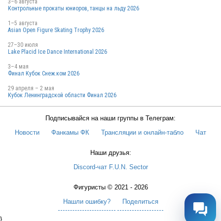
3–6 августа
Контрольные прокаты юниоров, танцы на льду 2026
USA
1–5 августа
Asian Open Figure Skating Trophy 2026
27–30 июля
Lake Placid Ice Dance International 2026
UKR
3–4 мая
Финал Кубок Снеж.ком 2026
29 апреля – 2 мая
Кубок Ленинградской области Финал 2026
JPN
Подписывайся на наши группы в Телеграм:
Новости
Фанкамы ФК
Трансляции и онлайн-табло
Чат
SWE
Наши друзья:
Discord-чат F.U.N. Sector
GER
Фигуристы © 2021 - 2026
Нашли ошибку?
Поделиться
FRA
}