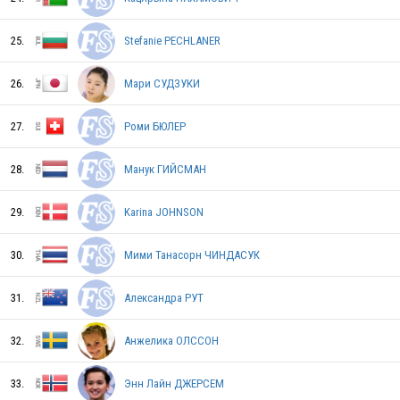
25.
Stefanie PECHLANER
GER
26.
Мари СУДЗУКИ
27.
Роми БЮЛЕР
ITA
28.
Манук ГИЙСМАН
FRA
29.
Karina JOHNSON
30.
Мими Танасорн ЧИНДАСУК
CAN
31.
Александра РУТ
32.
Анжелика ОЛССОН
AUT
33.
Энн Лайн ДЖЕРСЕМ