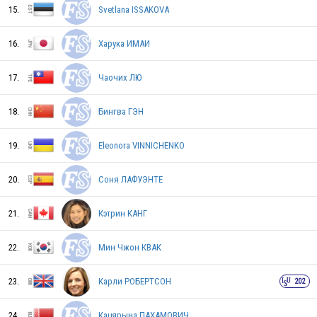
15.
Svetlana ISSAKOVA
SWE
16.
Харука ИМАИ
17.
Чаочих ЛЮ
USA
18.
Бингва ГЭН
GEO
19.
Eleonora VINNICHENKO
20.
Соня ЛАФУЭНТЕ
GER
21.
Кэтрин КАНГ
22.
Мин Чжон КВАК
SVK
23.
Карли РОБЕРТСОН
202
RUS
24.
Кацярына ПАХАМОВИЧ