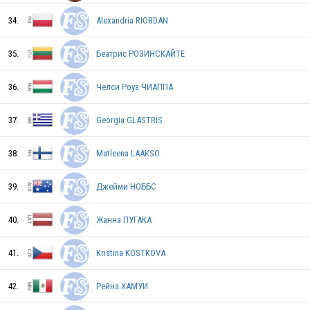
EST
34.
Alexandria RIORDAN
35.
Беатрис РОЗИНСКАЙТЕ
JPN
36.
Челси Роуз ЧИАППА
37.
Georgia GLASTRIS
TPE
38.
Matleena LAAKSO
CHN
39.
Джейми НОББС
40.
Жанна ПУГАКА
UKR
41.
Kristina KOSTKOVA
42.
Рейна ХАМУИ
ESP