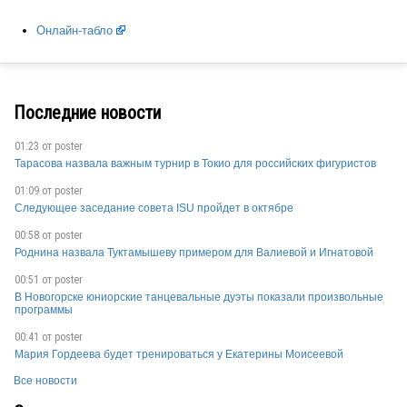
SIN
Онлайн-табло
Последние новости
01:23 от
poster
Тарасова назвала важным турнир в Токио для российских фигуристов
USA
01:09 от
poster
Следующее заседание совета ISU пройдет в октябре
00:58 от
poster
Роднина назвала Туктамышеву примером для Валиевой и Игнатовой
CZE
00:51 от
poster
В Новогорске юниорские танцевальные дуэты показали произвольные
программы
00:41 от
poster
RUS
Мария Гордеева будет тренироваться у Екатерины Моисеевой
Все новости