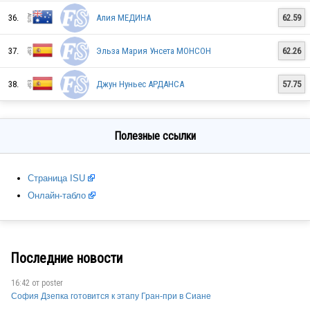
36.
Алия МЕДИНА
62.59
ITA
37.
Эльза Мария Унсета МОНСОН
62.26
CZE
38.
Джун Нуньес АРДАНСА
57.75
Полезные ссылки
AUT
Страница ISU
FRA
Онлайн-табло
FIN
Последние новости
16:42 от
poster
София Дзепка готовится к этапу Гран-при в Сиане
ESP