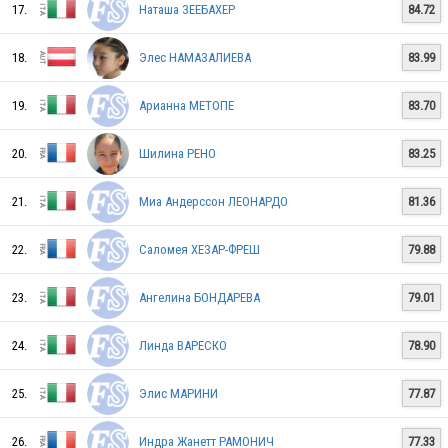
17.
Наташа ЗЕЕБАХЕР
84.72
18.
Элес НАМАЗАЛИЕВА
83.99
GER
19.
Арианна МЕТОПЕ
83.70
20.
Шилина РЕНО
83.25
AUT
21.
Миа Андерссон ЛЕОНАРДО
81.36
22.
Саломея ХЕЗАР-ФРЕШ
79.88
SUI
23.
Ангелина БОНДАРЕВА
79.01
GER
24.
Линда ВАРЕСКО
78.90
25.
Элис МАРИНИ
77.87
FRA
26.
Индра Жанетт РАМОНИЧ
77.33