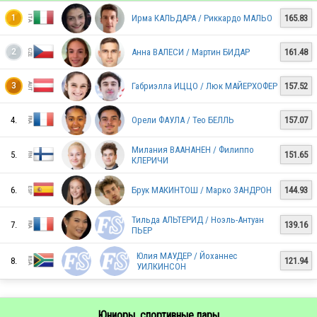
Ирма КАЛЬДАРА / Риккардо МАЛЬО
165.83
1
Анна ВАЛЕСИ / Мартин БИДАР
161.48
2
CZE
Габриэлла ИЦЦО / Люк МАЙЕРХОФЕР
157.52
3
CRO
4.
Орели ФАУЛА / Тео БЕЛЛЬ
157.07
Милания ВААНАНЕН / Филиппо
5.
151.65
КЛЕРИЧИ
ITA
6.
Брук МАКИНТОШ / Марко ЗАНДРОН
144.93
Тильда АЛЬТЕРИД / Ноэль-Антуан
ITA
7.
139.16
ПЬЕР
Юлия МАУДЕР / Йоханнес
8.
121.94
УИЛКИНСОН
DEN
Юниоры, спортивные пары