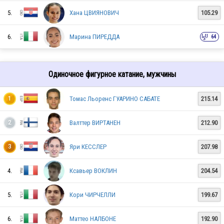
5.
Хана ЦВИЯНОВИЧ
105.29
6.
Марина ПИРЕДДА
64
Одиночное фигурное катание, мужчины
Томас Льоренс ГУАРИНО САБАТЕ
215.14
1
Валттер ВИРТАНЕН
212.90
2
Яри КЕССЛЕР
207.98
3
AUT
4.
Ксавьер ВОКЛИН
204.54
5.
Кори ЧИРЧЕЛЛИ
199.67
GER
6.
Маттео НАЛБОНЕ
192.90