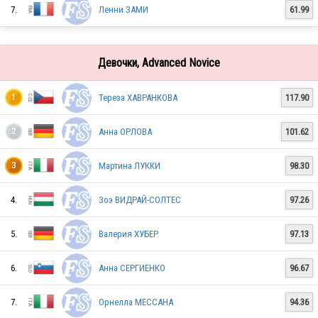
7.
Ленни ЗАМИ
61.99
ITA
Девочки, Advanced Novice
Тереза ​​ХАВРАНКОВА
117.90
1
ITA
Анна ОРЛОВА
101.62
2
IRL
Мартина ЛУККИ
98.30
3
4.
Зоэ ВИДРАЙ-СОЛТЕС
97.26
PER
5.
Валерия ХУБЕР
97.13
6.
Анна СЕРГИЕНКО
96.67
FRA
7.
Орнелла МЕССАНА
94.36