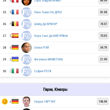
24.
Сара Зофреа БРАВО
83.09
SUI
25.
Лена Томас-Ле ДРЕН
81.38
26.
Шейд Де БРАУЭР
74.57
27.
Нора Саес Де МАТУРАНА
70.35
28.
Олеся РЭЙ
34.79
29.
Ангелина МИАКТОВА
21.99
ITA
30.
София РОТА
AUT
Парни, Юниоры
SUI
Генрих ГАРТУНГ
196.94
1