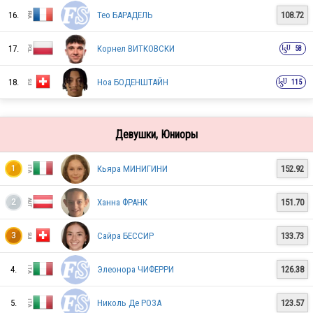
16.
Тео БАРАДЕЛЬ
108.72
ESP
17.
Корнел ВИТКОВСКИ
58
FIN
18.
Ноа БОДЕНШТАЙН
115
CRO
Девушки, Юниоры
Кьяра МИНИГИНИ
152.92
1
FRA
Ханна ФРАНК
151.70
2
Сайра БЕССИР
133.73
3
ITA
4.
Элеонора ЧИФЕРРИ
126.38
ITA
5.
Николь Де РОЗА
123.57