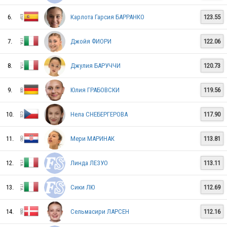
6.
Карлота Гарсия БАРРАНКО
123.55
MON
7.
Джойя ФИОРИ
122.06
8.
Джулия БАРУЧЧИ
120.73
AUT
9.
Юлия ГРАБОВСКИ
119.56
TUR
10.
Нела СНЕБЕРГЕРОВА
117.90
11.
Мери МАРИНАК
113.81
FRA
12.
Линда ЛЕЗУО
113.11
13.
Сики ЛЮ
112.69
GER
14.
Сельмасири ЛАРСЕН
112.16