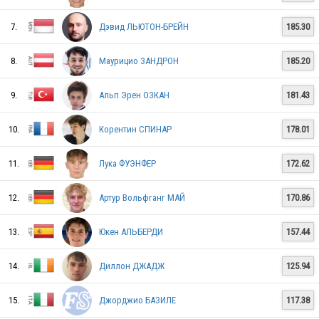
POL
7.
Дэвид ЛЬЮТОН-БРЕЙН
185.30
8.
Маурицио ЗАНДРОН
185.20
ITA
9.
Альп Эрен ОЗКАН
181.43
10.
Корентин СПИНАР
178.01
CRO
11.
Лука ФУЭНФЕР
172.62
ITA
12.
Артур Вольфганг МАЙ
170.86
13.
Юкен АЛЬБЕРДИ
157.44
14.
Диллон ДЖАДЖ
125.94
15.
Джорджио БАЗИЛЕ
117.38