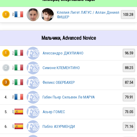
SVK
Клелия Лигет ЛАТУС / Аллан Дэниел
103.28
1
ФИШЕР
ITA
Мальчики, Advanced Novice
Алессандро ДЖУЛИАНО
96.59
1
FRA
Симоне КЛЕМЕНТИНО
88.25
2
ITA
Феликс ОБЕРБАХЕР
87.54
3
4.
Габен Пьер Сильвен Ле МАРУА
79.91
SVK
5.
Асьер ГОМЕС
73.05
6.
Пабло АЗУРМЕНДИ
71.16
SLO