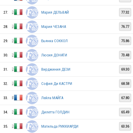
27.
Мария ДЕЛЬВАЙ
77.32
FRA
28.
Мария ЧЕЗАНА
76.77
ITA
29.
Бьянка СОККОЛ
75.86
30.
Люсия ДОНАТИ
73.48
CZE
31.
Вирджиния ДЕЗИ
69.30
ITA
32.
София Ди КАСТРИ
68.58
33.
Лейла МАЙГА
67.80
34.
Дилетта ГОЛДИН
65.49
35.
Матильда РИККИАРДИ
63.36