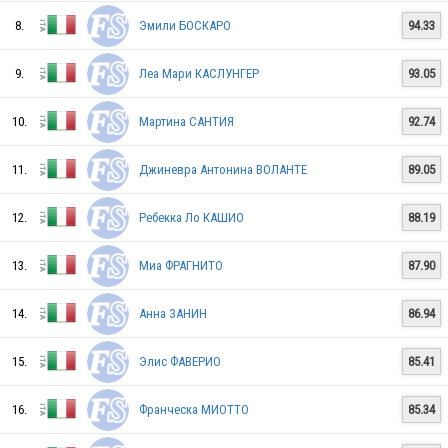
BEL
8.
Эмили БОСКАРО
94.33
9.
Леа Мари КАСЛУНГЕР
93.05
ESP
10.
Мартина САНТИЯ
92.74
11.
Джиневра Антонина ВОЛАНТЕ
89.05
GER
12.
Ребекка Ло КАШИО
88.19
UKR
13.
Миа ФРАГНИТО
87.90
14.
Анна ЗАНИН
86.94
ITA
15.
Элис ФАВЕРИО
85.41
16.
Франческа МИОТТО
85.34