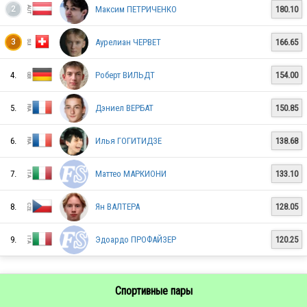
Максим ПЕТРИЧЕНКО
180.10
2
ITA
Аурелиан ЧЕРВЕТ
166.65
3
4.
Роберт ВИЛЬДТ
154.00
ITA
5.
Дэниел ВЕРБАТ
150.85
ESP
6.
Илья ГОГИТИДЗЕ
138.68
7.
Маттео МАРКИОНИ
133.10
ITA
8.
Ян ВАЛТЕРА
128.05
9.
Эдоардо ПРОФАЙЗЕР
120.25
ITA
Спортивные пары
GER