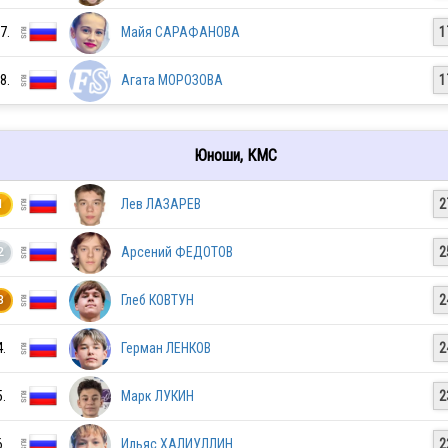
7.
Майя САРАФАНОВА
1
RUS
8.
Агата МОРОЗОВА
1
RUS
Юноши, КМС
Лев ЛАЗАРЕВ
2
1
RUS
Арсений ФЕДОТОВ
2
2
RUS
Глеб КОВТУН
2
3
4.
Герман ЛЕНКОВ
2
RUS
5.
Марк ЛУКИН
2
6.
Ильяс ХАЛИУЛЛИН
2