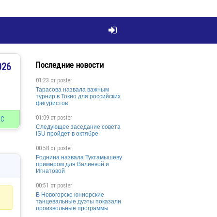

Последние новости
026
01:23 от
poster
Тарасова назвала важным
турнир в Токио для российских
фигуристов
01:09 от
poster
МС
Следующее заседание совета
ISU пройдет в октябре
00:58 от
poster
Роднина назвала Туктамышеву
примером для Валиевой и
Игнатовой
00:51 от
poster
В Новогорске юниорские
танцевальные дуэты показали
произвольные программы