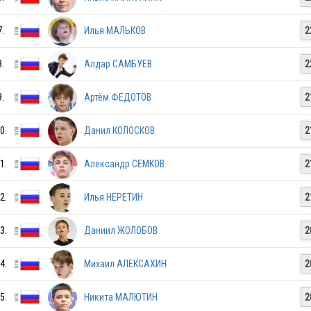
RUS
7.
Илья МАЛЬКОВ
2
RUS
8.
Алдар САМБУЕВ
2
9.
Артём ФЕДОТОВ
2
RUS
0.
Данил КОЛОСКОВ
2
1.
Александр СЕМКОВ
2
RUS
2.
Илья НЕРЕТИН
2
RUS
3.
Даниил ЖОЛОБОВ
2
4.
Михаил АЛЕКСАХИН
2
RUS
5.
Никита МАЛЮТИН
2