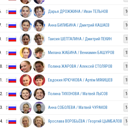
6.
Дарья ДРОЖЖИНА / Иван ТЕЛЬНОВ
1
7.
Анна БИЛИБИНА / Дмитрий КАШАЕВ
1
8.
Таисия ШЕПТАЛИНА / Дмитрий ПЕКИН
1
9.
Милана ЖАБИНА / Вениамин БАШУРОВ
1
RUS
0.
Полина ЖАРОВА / Алексей СТОЛЯРОВ
1
RUS
1.
Евдокия КРЮЧКОВА / Артём МЯКИШЕВ
1
2.
Полина ТИХОНОВА / Матвей ЛЫСОВ
1
RUS
3.
Анна СОБОЛЕВА / Матвей ЧУРАКОВ
1
4.
Ярослава ВОРОБЬЁВА / Георгий ЦЫМБАЛОВ
1
RUS