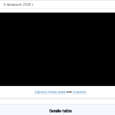
Сделать плеер шире
или
отцепить
Онлайн-табло