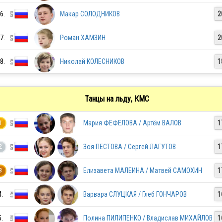
6.
Макар СОЛОДНИКОВ
2
RUS
7.
Роман ХАМЗИН
2
RUS
8.
Николай КОЛЕСНИКОВ
1
RUS
Танцы на льду, КМС
Мария ФЕФЕЛОВА / Артём ВАЛОВ
1
1
RUS
Зоя ПЕСТОВА / Сергей ЛАГУТОВ
1
2
Елизавета МАЛЕИНА / Матвей САМОХИН
1
3
RUS
4.
Варвара СЛУЦКАЯ / Глеб ГОНЧАРОВ
1
RUS
5.
Полина ПИЛИПЕНКО / Владислав МИХАЙЛОВ
1