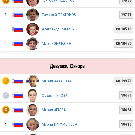
Григорий ФЁДОРОВ
198.38
3
RUS
4.
Тимофей ПЛАТОНОВ
197.79
5.
Александр САМАРИН
105.10

RUS
6.
Марк КОНДРАТЮК
104.70

RUS
Девушки, Юниоры
Мария ЗАХАРОВА
199.71
1

RUS
Софья ТИТОВА
184.71
2
Мария АГАЕВА
184.64
3
RUS
4.
Мария ПАРАМОНОВА
184.10