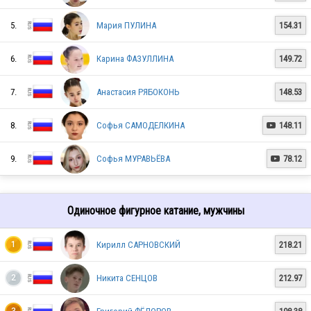
5.
Мария ПУЛИНА
154.31
6.
Карина ФАЗУЛЛИНА
149.72
7.
Анастасия РЯБОКОНЬ
148.53
8.
Софья САМОДЕЛКИНА
148.11

9.
Софья МУРАВЬЁВА
78.12

Одиночное фигурное катание, мужчины
RUS
Кирилл САРНОВСКИЙ
218.21
1
Никита СЕНЦОВ
212.97
2
RUS