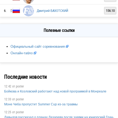
RUS
6.
Дмитрий БАХОТСКИЙ
156.10
RUS
Полезные ссылки
Официальный сайт соревнования
RUS
Онлайн-табло
RUS
Последние новости
12:42 от
poster
Бойкова и Козловский работают над новой программой в Монреале
RUS
12:33 от
poster
Моне Чиба пропустит Summer Cup из-за травмы
12:25 от
poster
RUS
Давыдов рассказал о планах Лазарева после заявки на юниорский Гран-