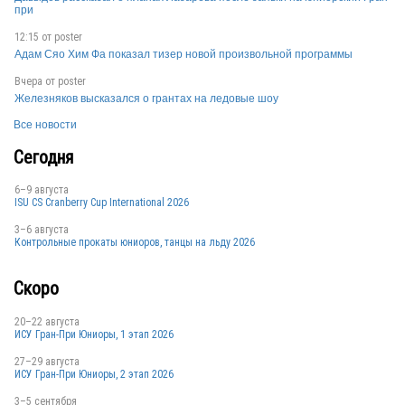
при
12:15 от
poster
Адам Сяо Хим Фа показал тизер новой произвольной программы
RUS
Вчера от
poster
Железняков высказался о грантах на ледовые шоу
Все новости
RUS
Сегодня
6–9 августа
RUS
ISU CS Cranberry Cup International 2026
3–6 августа
Контрольные прокаты юниоров, танцы на льду 2026
RUS
Скоро
20–22 августа
ИСУ Гран-При Юниоры, 1 этап 2026
RUS
27–29 августа
ИСУ Гран-При Юниоры, 2 этап 2026
3–5 сентября