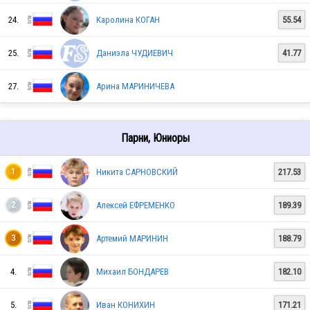
24.
Каролина КОГАН
55.54
25.
Даниэла ЧУДИЕВИЧ
41.77
RUS
27.
Арина МАРИНИЧЕВА
RUS
Парни, Юниоры
RUS
Никита САРНОВСКИЙ
217.53
1
Алексей ЕФРЕМЕНКО
189.39
2
RUS
Артемий МАРИНИН
188.79
3
4.
Михаил БОНДАРЕВ
182.10
RUS
5.
Иван КОНИХИН
171.21