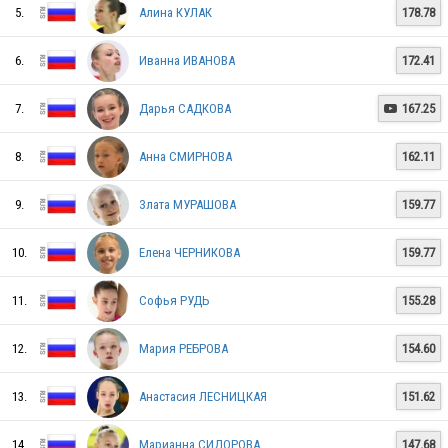
RUS
5.
Алина КУЛАК
178.78
6.
Иванна ИВАНОВА
172.41
RUS
7.
Дарья САДКОВА
167.25

8.
Анна СМИРНОВА
162.11
9.
Злата МУРАШОВА
159.77
10.
Елена ЧЕРНИКОВА
159.77
RUS
11.
Софья РУДЬ
155.28
12.
Мария РЕБРОВА
154.60
RUS
13.
Анастасия ЛЕСНИЦКАЯ
151.62
14.
Марианна СИДОРОВА
147.68