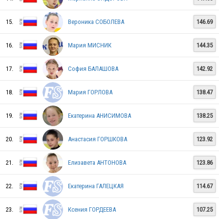
RUS
15.
Вероника СОБОЛЕВА
146.69
RUS
16.
Мария МИСНИК
144.35
17.
София БАЛАШОВА
142.92
RUS
18.
Мария ГОРЛОВА
138.47
19.
Екатерина АНИСИМОВА
138.25
RUS
20.
Анастасия ГОРШКОВА
123.92
21.
Елизавета АНТОНОВА
123.86
22.
Екатерина ГАЛЕЦКАЯ
114.67
23.
Ксения ГОРДЕЕВА
107.25
RUS