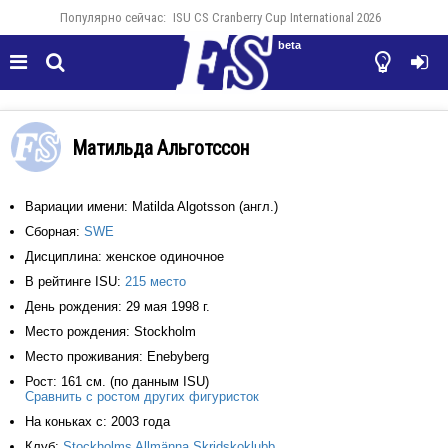
Популярно сейчас:
ISU CS Cranberry Cup International 2026
beta




Матильда Альготссон
Вариации имени: Matilda Algotsson (англ.)
Сборная:
SWE
Дисциплина: женское одиночное
В рейтинге ISU:
215 место
День рождения: 29 мая 1998 г.
Место рождения: Stockholm
Место проживания: Enebyberg
Рост: 161 см. (по данным ISU)
Сравнить с ростом других фигуристок
На коньках с: 2003 года
Клуб:
Stockholms Allmänna Skridskoklubb