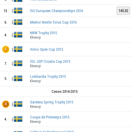
13.
ISU European Championships 2016
145.32
SWE
6.
Mentor Nestle Torun Cup 2016
NRW Trophy 2015
4.
Юниор
Volvo Open Cup 2015
1
SWE
ISU JGP Croatia Cup 2015
7.
Юниор
SWE
Lombardia Trophy 2015
5.
Юниор
Сезон 2014-2015
SWE
Gardena Spring Trophy 2015
3
Юниор
SWE
Coupe de Printemps 2015
4.
Юниор