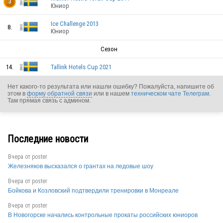
SWE
3
Юниор
Ice Challenge 2013
8.
Юниор
SWE
Сезон
14.
Tallink Hotels Cup 2021
Нет какого-то результата или нашли ошибку? Пожалуйста, напишите об
этом в
форму обратной связи
или в нашем
техническом чате Телеграм
.
Там прямая связь с админом.
SWE
Последние новости
SWE
Вчера от
poster
Железняков высказался о грантах на ледовые шоу
SWE
Вчера от
poster
Бойкова и Козловский подтвердили тренировки в Монреале
Вчера от
poster
SWE
В Новогорске начались контрольные прокаты российских юниоров