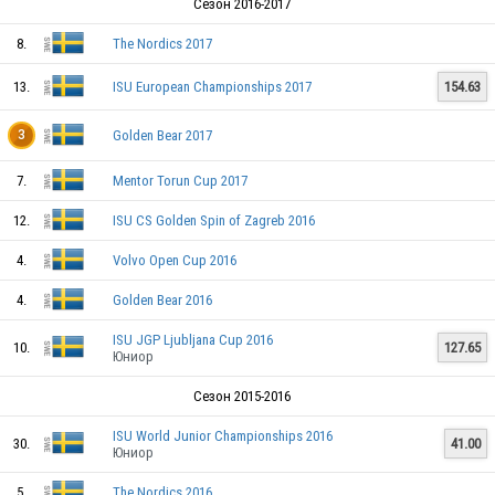
Сезон 2016-2017
8.
The Nordics 2017
SWE
13.
ISU European Championships 2017
154.63
Golden Bear 2017
3
7.
Mentor Torun Cup 2017
SWE
12.
ISU CS Golden Spin of Zagreb 2016
SWE
4.
Volvo Open Cup 2016
4.
Golden Bear 2016
SWE
ISU JGP Ljubljana Cup 2016
10.
127.65
Юниор
Сезон 2015-2016
SWE
ISU World Junior Championships 2016
30.
41.00
Юниор
SWE
5.
The Nordics 2016