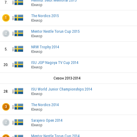
Hellmut Seibt Memorial 2015
7.
Юниор
The Nordics 2015
1
SWE
Юниор
Mentor Nestle Torun Cup 2015
2
Юниор
SWE
NRW Trophy 2014
5.
Юниор
SWE
ISU JGP Nagoya TV Cup 2014
20.
Юниор
Сезон 2013-2014
SWE
ISU World Junior Championships 2014
28.
Юниор
SWE
The Nordics 2014
3
Юниор
SWE
Sarajevo Open 2014
2
Юниор
Mentor Nestle Torun Cup 2014