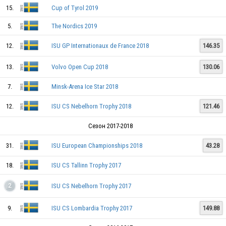
15.
Cup of Tyrol 2019
5.
The Nordics 2019
12.
ISU GP Internationaux de France 2018
146.35
13.
Volvo Open Cup 2018
130.06
7.
Minsk-Arena Ice Star 2018
SWE
12.
ISU CS Nebelhorn Trophy 2018
121.46
Сезон 2017-2018
31.
ISU European Championships 2018
43.28
SWE
18.
ISU CS Tallinn Trophy 2017
ISU CS Nebelhorn Trophy 2017
2
SWE
9.
ISU CS Lombardia Trophy 2017
149.88
SWE