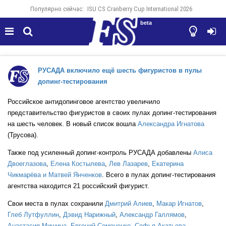
Популярно сейчас:
ISU CS Cranberry Cup International 2026
beta




РУСАДА включило ещё шесть фигуристов в пулы
допинг-тестирования
Российское антидопинговое агентство увеличило
представительство фигуристов в своих пулах допинг-тестирования
на шесть человек. В новый список вошла
Александра Игнатова
(Трусова).
Также под усиленный допинг-контроль РУСАДА добавлены
Алиса
Двоеглазова
,
Елена Костылева
,
Лев Лазарев
,
Екатерина
Чикмарёва и Матвей Янченков
. Всего в пулах допинг-тестирования
агентства находится 21 российский фигурист.
Свои места в пулах сохранили
Дмитрий Алиев
,
Макар Игнатов
,
Глеб Лутфуллин
,
Дэвид Нарижный
,
Александр Галлямов
,
Анастасия Мишина
,
Евгений Семененко
,
Софья Акатьева
,