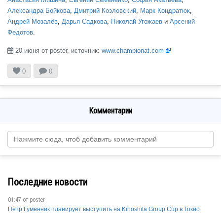
Александра Бойкова
,
Дмитрий Козловский
,
Марк Кондратюк
,
Андрей Мозалёв
,
Дарья Садкова
,
Николай Угожаев
и
Арсений
Федотов
.
20 июня от poster, источник:
www.championat.com



0
0
Комментарии
Последние новости
01:47 от
poster
Пётр Гуменник планирует выступить на Kinoshita Group Cup в Токио