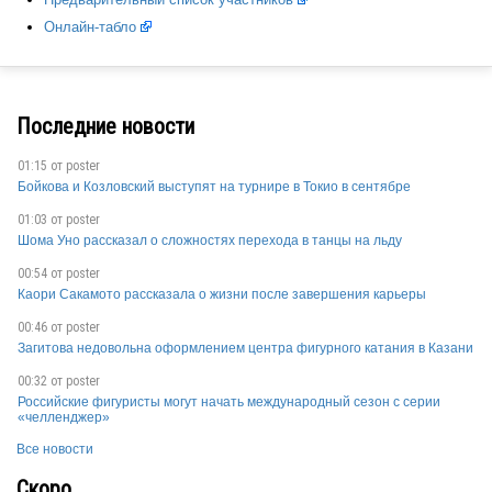
CAN
Онлайн-табло
CRO
Последние новости
01:15 от
poster
Бойкова и Козловский выступят на турнире в Токио в сентябре
ESP
01:03 от
poster
Шома Уно рассказал о сложностях перехода в танцы на льду
00:54 от
poster
FRA
Каори Сакамото рассказала о жизни после завершения карьеры
00:46 от
poster
Загитова недовольна оформлением центра фигурного катания в Казани
GER
00:32 от
poster
Российские фигуристы могут начать международный сезон с серии
«челленджер»
Все новости
SVK
Скоро