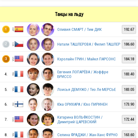
Танцы на льду
Оливия СМАРТ / Тим ДИК
192.67
1
Натали ТАШЛЕРОВА / Филип ТАШЛЕР
186.60
2
Кэролайн ГРИН / Майкл ПАРСОНС
184.18
3
FRA
Евгения ЛОПАРЁВА / Жоффре
4.
183.40
БРИССО
ITA
5.
Лоисья ДЕМУЖО / Тео Ле МЕРСЬЕ
183.05
6.
Юка ОРИХАРА / Юхо ПИРИНЕН
173.90
ITA
Катарина ВОЛЬФКОСТИН /
7.
172.44
Димитрий ЦАРЕВСКИЙ
8.
Селина ФРАДЖИ / Жан-Ханс ФУРНО
163.60
EST