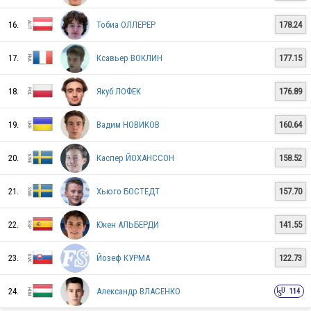
16.
Тобиа ОЛЛЕРЕР
178.24
ROU
17.
Ксавьер ВОКЛИН
177.15
ISR
18.
Якуб ЛОФЕК
176.89
19.
Вадим НОВИКОВ
160.64
BEL
20.
Каспер ЙОХАНССОН
158.52
21.
Хьюго БОСТЕДТ
157.70
LAT
22.
Юкен АЛЬБЕРДИ
141.55
POL
23.
Йозеф КУРМА
122.73
24.
Александр ВЛАСЕНКО
114
UKR