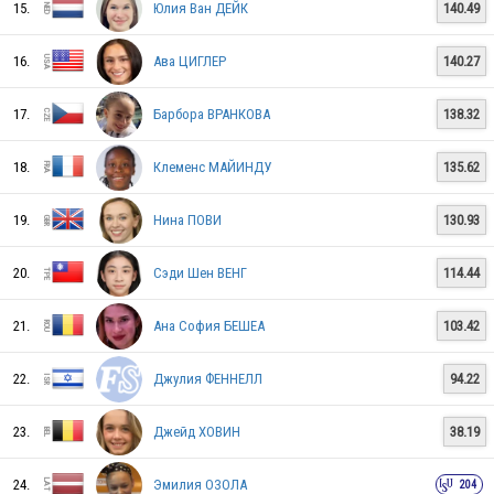
15.
Юлия Ван ДЕЙК
140.49
ISR
16.
Ава ЦИГЛЕР
140.27
17.
Барбора ВРАНКОВА
138.32
CAN
18.
Клеменс МАЙИНДУ
135.62
FRA
19.
Нина ПОВИ
130.93
20.
Сэди Шен ВЕНГ
114.44
USA
21.
Ана София БЕШЕА
103.42
22.
Джулия ФЕННЕЛЛ
94.22
EST
23.
Джейд ХОВИН
38.19
EST
24.
Эмилия ОЗОЛА
204