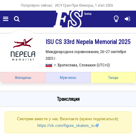
Популярно сейчас:
ИСУ Гран-При Юниоры, 1 этап 2026
beta




ISU CS 33rd Nepela Memorial 2025
Международное соревнование, 26–27 сентября
2025 г.
г. Братислава, Словакия (UTC+2)
Женщины
Мужчины
Танцы
Трансляция
Смотрим вместе у нас Вконтакте (нужно подписаться):
https://vk.com/figure_skaters_ru