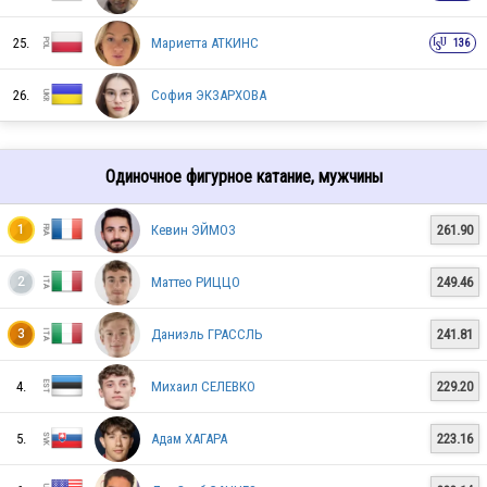
25.
Мариетта АТКИНС
136
SVK
26.
София ЭКЗАРХОВА
USA
Одиночное фигурное катание, мужчины
Кевин ЭЙМОЗ
261.90
1
KOR
Маттео РИЦЦО
249.46
2
LTU
Даниэль ГРАССЛЬ
241.81
3
4.
Михаил СЕЛЕВКО
229.20
ISR
5.
Адам ХАГАРА
223.16