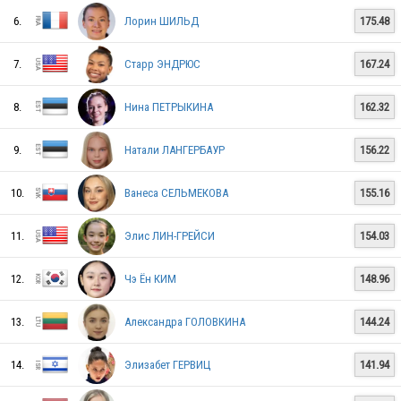
6.
Лорин ШИЛЬД
175.48
7.
Старр ЭНДРЮС
167.24
8.
Нина ПЕТРЫКИНА
162.32
9.
Натали ЛАНГЕРБАУР
156.22
10.
Ванеса СЕЛЬМЕКОВА
155.16
ITA
11.
Элис ЛИН-ГРЕЙСИ
154.03
12.
Чэ Ён КИМ
148.96
ITA
13.
Александра ГОЛОВКИНА
144.24
ITA
14.
Элизабет ГЕРВИЦ
141.94