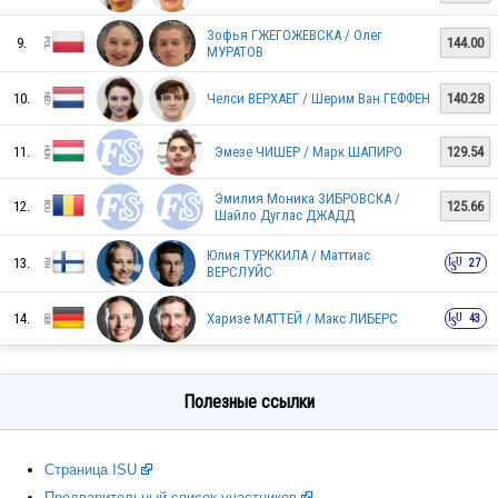
Зофья ГЖЕГОЖЕВСКА / Олег
9.
144.00
МУРАТОВ
SVK
10.
Челси ВЕРХАЕГ / Шерим Ван ГЕФФЕН
140.28
11.
Эмезе ЧИШЕР / Марк ШАПИРО
129.54
USA
Эмилия Моника ЗИБРОВСКА /
12.
125.66
Шайло Дуглас ДЖАДД
Юлия ТУРККИЛА / Маттиас
POL
13.
27
ВЕРСЛУЙС
14.
Харизе МАТТЕЙ / Макс ЛИБЕРС
43
ITA
Полезные ссылки
KOR
Страница ISU
Предварительный список участников