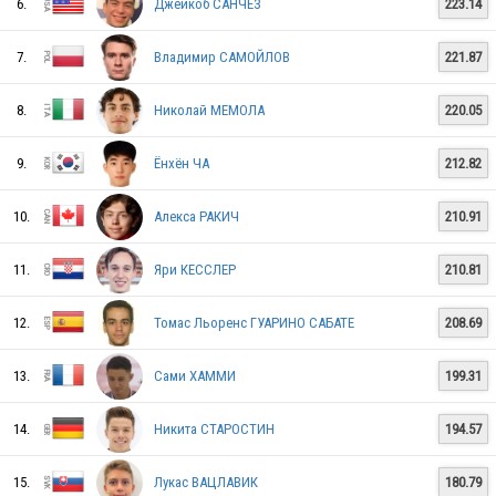
6.
Джейкоб САНЧЕЗ
223.14
NED
7.
Владимир САМОЙЛОВ
221.87
USA
8.
Николай МЕМОЛА
220.05
9.
Ёнхён ЧА
212.82
CZE
10.
Алекса РАКИЧ
210.91
11.
Яри КЕССЛЕР
210.81
FRA
12.
Томас Льоренс ГУАРИНО САБАТЕ
208.69
GBR
13.
Сами ХАММИ
199.31
14.
Никита СТАРОСТИН
194.57
TPE
15.
Лукас ВАЦЛАВИК
180.79