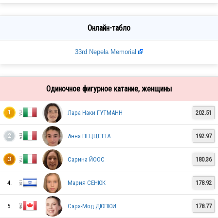
Онлайн-табло
33rd Nepela Memorial
Одиночное фигурное катание, женщины
Лара Наки ГУТМАНН
202.51
1
Анна ПЕЦЦЕТТА
192.97
2
Сарина ЙООС
180.36
3
4.
Мария СЕНЮК
178.92
5.
Сара-Мод ДЮПЮИ
178.77