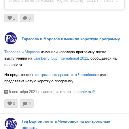
A post shared by Russian Figure Skating | 2021 (@fsrussia2021)


1
0
Тарасова и Морозов изменили короткую программу
Тарасова и Морозов
изменили короткую программу после
выступления на
Cranberry Cup International 2021
, сообщается на
matchtv.ru.
На предстоящих
контрольных прокатах в Челябинске
дуэт
представит новую короткую программу.
5 сентября 2021 от admin, источник:
matchtv.ru



0
0
Тед Бартон летит в Челябинск на контрольные
прокаты