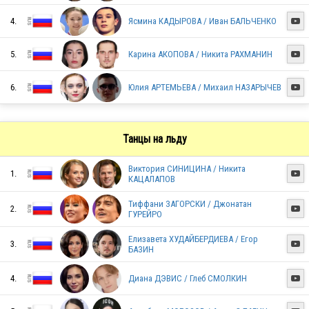
4.
Ясмина КАДЫРОВА / Иван БАЛЬЧЕНКО

5.
Карина АКОПОВА / Никита РАХМАНИН

6.
Юлия АРТЕМЬЕВА / Михаил НАЗАРЫЧЕВ

RUS
Танцы на льду
RUS
Виктория СИНИЦИНА / Никита
1.

КАЦАЛАПОВ
Тиффани ЗАГОРСКИ / Джонатан
RUS
2.

ГУРЕЙРО
Елизавета ХУДАЙБЕРДИЕВА / Егор
3.

БАЗИН
RUS
4.
Диана ДЭВИС / Глеб СМОЛКИН
