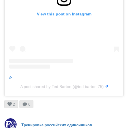
View this post on Instagram
A post shared by Ted Barton (@ted.barton.75)


2
0
Тренировка российских одиночников