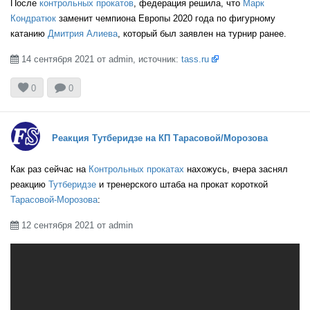
После
контрольных прокатов
, федерация решила, что
Марк
Кондратюк
заменит чемпиона Европы 2020 года по фигурному
катанию
Дмитрия Алиева
, который был заявлен на турнир ранее.
14 сентября 2021 от admin, источник:
tass.ru

RUS


0
0
RUS
Реакция Тутберидзе на КП Тарасовой/Морозова
Как раз сейчас на
Контрольных прокатах
нахожусь, вчера заснял
RUS
реакцию
Тутберидзе
и тренерского штаба на прокат короткой
Тарасовой-Морозова
:
12 сентября 2021 от admin

RUS
RUS