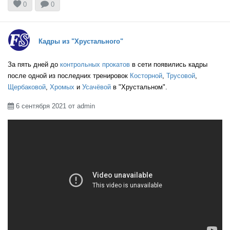


0
0
Кадры из "Хрустального"
За пять дней до
контрольных прокатов
в сети появились кадры
после одной из последних тренировок
Косторной
,
Трусовой
,
Щербаковой
,
Хромых
и
Усачёвой
в "Хрустальном".
6 сентября 2021 от admin
