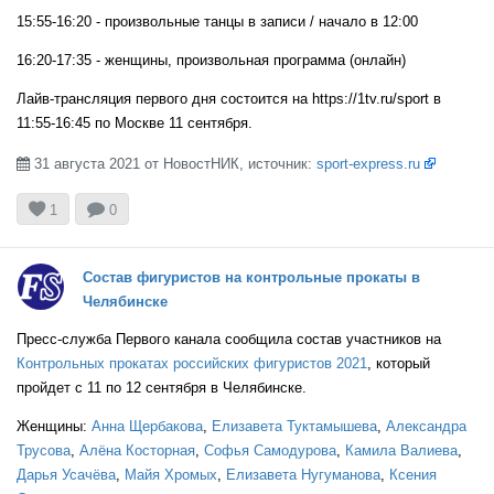
15:55-16:20 - произвольные танцы в записи / начало в 12:00
16:20-17:35 - женщины, произвольная программа (онлайн)
Лайв-трансляция первого дня состоится на https://1tv.ru/sport в
11:55-16:45 по Москве 11 сентября.
31 августа 2021 от НовостНИК, источник:
sport-express.ru



1
0
Состав фигуристов на контрольные прокаты в
Челябинске
Пресс-служба Первого канала сообщила состав участников на
Контрольных прокатах российских фигуристов 2021
, который
пройдет с 11 по 12 сентября в Челябинске.
Женщины:
Анна Щербакова
,
Елизавета Туктамышева
,
Александра
Трусова
,
Алёна Косторная
,
Софья Самодурова
,
Камила Валиева
,
Дарья Усачёва
,
Майя Хромых
,
Елизавета Нугуманова
,
Ксения