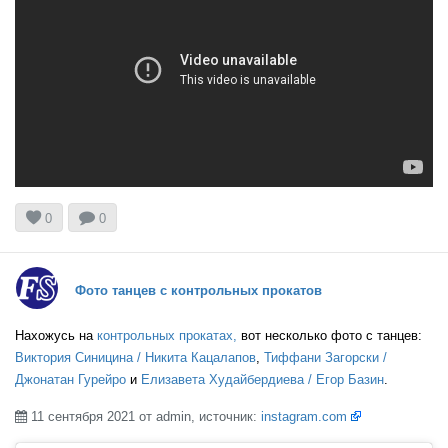
RUS
RUS


0
0
RUS
Фото танцев с контрольных прокатов
RUS
Нахожусь на
контрольных прокатах,
вот несколько фото с танцев:
Виктория Синицина / Никита Кацалапов
,
Тиффани Загорски /
Джонатан Гурейро
и
Елизавета Худайбердиева / Егор Базин
.
RUS
11 сентября 2021 от admin, источник:
instagram.com
