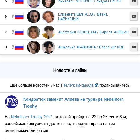
5.
Аннабель МОРОЗОВ / Андрей БАГИН

RUS
Елизавета ШАНАЕВА / Девид
6.

НАРИЖНЫЙ
RUS
7.
Анастасия СКОПЦОВА / Кирилл АЛЁШИН

8.
Анжелика АБАШКИНА / Павел ДРОЗД

RUS
Новости и лайвы
RUS
Еще больше новостей у нас в
Телеграм-канале
, подписывайтесь!
Кондратюк заменит Алиева на турнире Nebelhorn
RUS
Trophy
На
Nebelhorn Trophy 2021
, который пройдет с 22 по 25 сентября,
российские фигуристы должны подтвердить право на три
олимпийские лицензии.