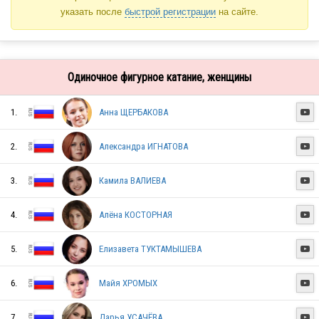
указать после
быстрой регистрации
на сайте.
Одиночное фигурное катание, женщины
1.
Анна ЩЕРБАКОВА

2.
Александра ИГНАТОВА

3.
Камила ВАЛИЕВА

4.
Алёна КОСТОРНАЯ

5.
Елизавета ТУКТАМЫШЕВА

6.
Майя ХРОМЫХ

7.
Дарья УСАЧЁВА
