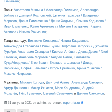
Синицына
;
Пары:
Анастасия Мишина / Александр Галлямов
,
Александра
Бойкова / Дмитрий Козловский
,
Евгения Тарасова / Владимир
Морозов
,
Дарья Павлюченко / Денис Ходыкин
,
Ясмина Кадырова /
Иван Бальченко
,
Юлия Артемьева / Михаил Назарычев
,
Карина
Акопова / Никита Рахманин
;
Танцы на льду:
Виктория Синицина / Никита Кацалапов
,
Александра Степанова / Иван Букин
,
Тиффани Загорски / Джонатан
Гурейро
,
Анастасия Скопцова / Кирилл Алёшин
,
Диана Девис / Глеб
Смолкин
,
Аннабель Морозов / Андрей Багин
,
Елизавета
Худайбердиева / Егор Базин
,
Елизавета Шанаева / Дэвид
Нарижный
,
Софья Шевченко / Игорь Еременко
,
Арина Ушакова /
Максим Некрасов
;
Мужчины:
Михаил Коляда
,
Дмитрий Алиев
,
Александр Самарин
,
Артур Даниелян
,
Макар Игнатов
,
Марк Кондратюк
,
Андрей
Мозалёв
,
Пётр Гуменник
,
Евгений Семененко
и
Даниил Самсонов
.
31 августа 2021 от admin, источник:
rsport.ria.ru
