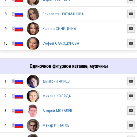
8.
Елизавета НУГУМАНОВА

9.
Ксения СИНИЦЫНА

RUS
10.
Софья САМОДУРОВА

RUS
Одиночное фигурное катание, мужчины
1.
Дмитрий АЛИЕВ

RUS
2.
Михаил КОЛЯДА

RUS
3.
Андрей МОЗАЛЁВ

4.
Макар ИГНАТОВ

RUS