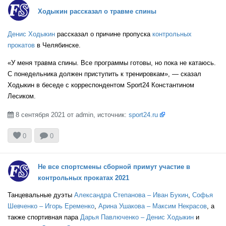
Ходыкин рассказал о травме спины
Денис Ходыкин
рассказал о причине пропуска
контрольных
прокатов
в Челябинске.
«У меня травма спины. Все программы готовы, но пока не катаюсь.
С понедельника должен приступить к тренировкам», — сказал
Ходыкин в беседе с корреспондентом Sport24 Константином
Лесиком.
8 сентября 2021 от admin, источник:
sport24.ru



0
0
Не все спортсмены сборной примут участие в
контрольных прокатах 2021
Танцевальные дуэты
Александра Степанова – Иван Букин
,
Софья
Шевченко – Игорь Еременко
,
Арина Ушакова – Максим Некрасов
, а
также спортивная пара
Дарья Павлюченко – Денис Ходыкин
и