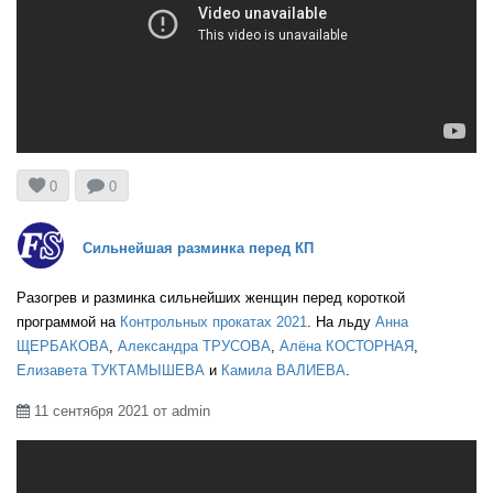
RUS


0
0
Сильнейшая разминка перед КП
RUS
Разогрев и разминка сильнейших женщин перед короткой
программой на
Контрольных прокатах 2021
. На льду
Анна
ЩЕРБАКОВА
,
Александра ТРУСОВА
,
Алёна КОСТОРНАЯ
,
Елизавета ТУКТАМЫШЕВА
и
Камила ВАЛИЕВА
.
RUS
11 сентября 2021 от admin

RUS