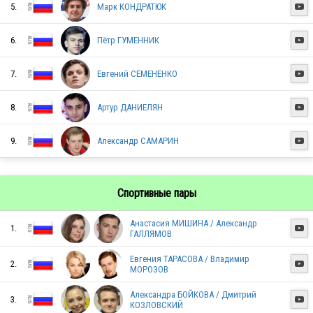
5.
Марк КОНДРАТЮК

6.
Пётр ГУМЕННИК

RUS
7.
Евгений СЕМЕНЕНКО

RUS
8.
Артур ДАНИЕЛЯН

9.
Александр САМАРИН

RUS
Спортивные пары
RUS
Анастасия МИШИНА / Александр
1.

ГАЛЛЯМОВ
Евгения ТАРАСОВА / Владимир
2.

RUS
МОРОЗОВ
Александра БОЙКОВА / Дмитрий
3.

КОЗЛОВСКИЙ